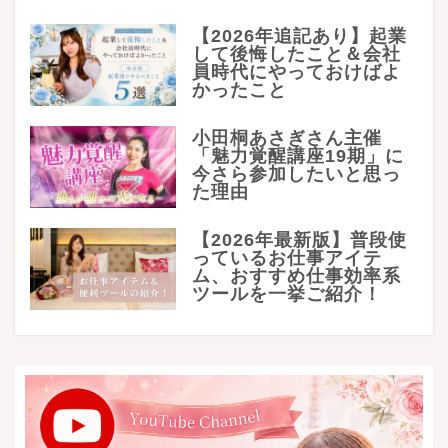
【2026年追記あり】起業
して後悔したこと＆会社
員時代にやっておけばよ
かったこと
小田桐あさぎさん主催
「魅力覚醒講座19期」に
今さら参加したいと思っ
た理由
【2026年最新版】普段使
っているお仕事アイテ
ム、おすすめ仕事効率系
ツールを一挙ご紹介！