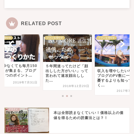
RELATED POST
ンを増やす
ファンを増やす
ファンを増やす
Vが少なくても毎月150
５年間迷ってたけど「顔
ストが集まる、ブログ
出しした方がいい」って
収入を増やしたいな
４つのポイント...
言われて速攻顔出しし
ブログのPV数に一喜
た...
憂するよりも知って
2019年7月31日
く...
2018年12月20日
2017年7月
本は全部読まなくていい！価格以上の価
値を得るための読書法とは？！