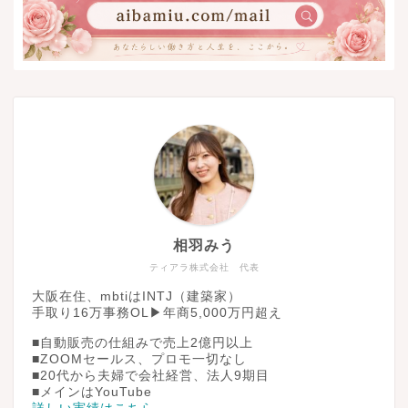
相羽みう
ティアラ株式会社 代表
大阪在住、mbtiはINTJ（建築家）
手取り16万事務OL▶︎年商5,000万円超え
■自動販売の仕組みで売上2億円以上
■ZOOMセールス、プロモ一切なし
■20代から夫婦で会社経営、法人9期目
■メインはYouTube