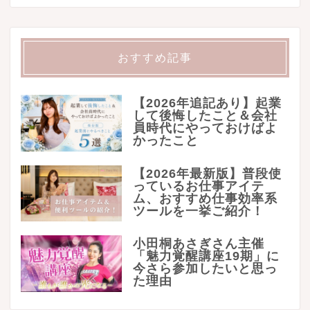
おすすめ記事
【2026年追記あり】起業
して後悔したこと＆会社
員時代にやっておけばよ
かったこと
【2026年最新版】普段使
っているお仕事アイテ
ム、おすすめ仕事効率系
ツールを一挙ご紹介！
小田桐あさぎさん主催
「魅力覚醒講座19期」に
今さら参加したいと思っ
た理由