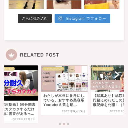
さらに読み込む
Instagram でフォロー
RELATED POST
アしたいもの
シェアしたいもの
シェアしたいもの
わたしが本当に参考にし
【写真あり】総額35
ている、おすすめ美容系
円超えのわたしの美
作業用動画】50分間真
Youtube５選を紹...
療記録を公開！（痛み.
目にカタカタするだけ
2022年9月15日
2025年10月
動画に需要があるっ...
2019年12月2日