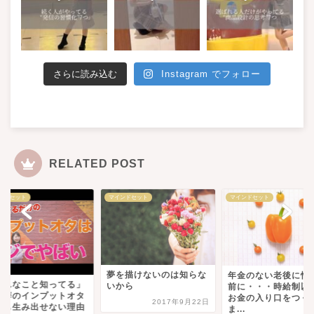
さらに読み込む
Instagram でフォロー
RELATED POST
ンドセット
マインドセット
マインドセット
を描けないのは知らな
年金のない老後に怯える
「そんなこと知って
から
前に・・・時給制以外の
が口癖のインプット
お金の入り口をつくり
2017年9月22日
が何も生み出せない
ま...