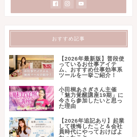
おすすめ記事
【2026年最新版】普段使
っているお仕事アイテ
ム、おすすめ仕事効率系
ツールを一挙ご紹介！
小田桐あさぎさん主催
「魅力覚醒講座19期」に
今さら参加したいと思っ
た理由
【2026年追記あり】起業
して後悔したこと＆会社
員時代にやっておけばよ