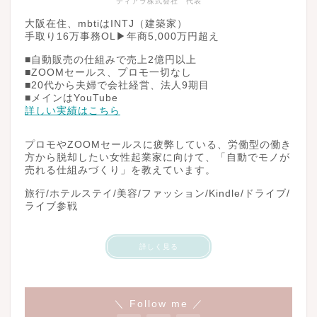
ティアラ株式会社 代表
大阪在住、mbtiはINTJ（建築家）
手取り16万事務OL▶︎年商5,000万円超え
■自動販売の仕組みで売上2億円以上
■ZOOMセールス、プロモ一切なし
■20代から夫婦で会社経営、法人9期目
■メインはYouTube
詳しい実績はこちら
プロモやZOOMセールスに疲弊している、労働型の働き
方から脱却したい女性起業家に向けて、「自動でモノが
売れる仕組みづくり」を教えています。
旅行/ホテルステイ/美容/ファッション/Kindle/ドライブ/
ライブ参戦
詳しく見る
＼ Follow me ／