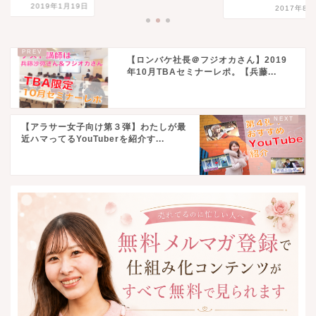
2019年1月
2017年8月14日
【ロンバケ社長＠フジオカさん】2019
年10月TBAセミナーレポ。【兵藤...
【アラサー女子向け第３弾】わたしが最
近ハマってるYouTuberを紹介す...