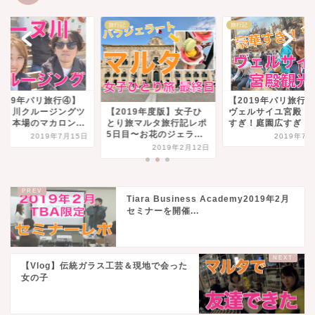
旅行記
旅行記
旅行記
【2019年パリ旅行⑤】
行④】
【2
ヴェルサイユ宮殿ド派手
ジングツ
セー
【2019年度版】女子ひ
すぎ！庭園広すぎ！写...
ン...
アー
とり旅マルタ旅行記レポ
5日目〜お花のジェラ...
2019年7月23日
年7月15日
2019年2月12日
Tiara Business Academy2019年2月
セミナーを開催...
【Vlog】伝統ガラス工芸＆現地で会った
女の子