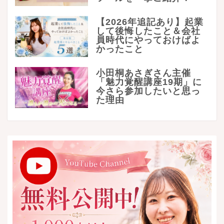
【2026年追記あり】起業
して後悔したこと＆会社
員時代にやっておけばよ
かったこと
小田桐あさぎさん主催
「魅力覚醒講座19期」に
今さら参加したいと思っ
た理由