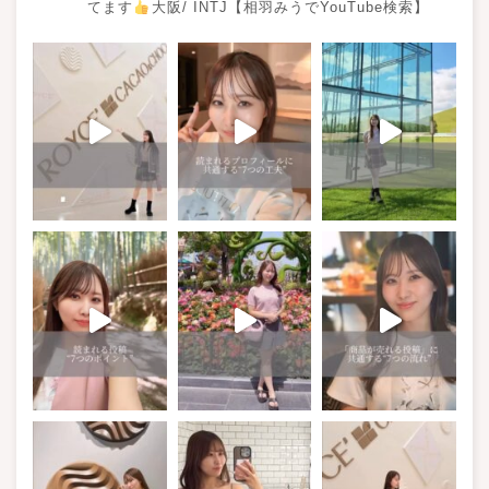
てます
大阪/ INTJ【相羽みうでYouTube検索】