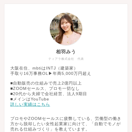
相羽みう
ティアラ株式会社 代表
大阪在住、mbtiはINTJ（建築家）
手取り16万事務OL▶︎年商5,000万円超え
■自動販売の仕組みで売上2億円以上
■ZOOMセールス、プロモ一切なし
■20代から夫婦で会社経営、法人9期目
■メインはYouTube
詳しい実績はこちら
プロモやZOOMセールスに疲弊している、労働型の働き
方から脱却したい女性起業家に向けて、「自動でモノが
売れる仕組みづくり」を教えています。