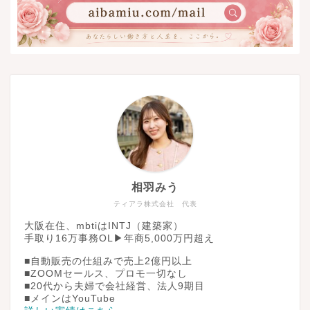
相羽みう
ティアラ株式会社 代表
大阪在住、mbtiはINTJ（建築家）
手取り16万事務OL▶︎年商5,000万円超え
■自動販売の仕組みで売上2億円以上
■ZOOMセールス、プロモ一切なし
■20代から夫婦で会社経営、法人9期目
■メインはYouTube