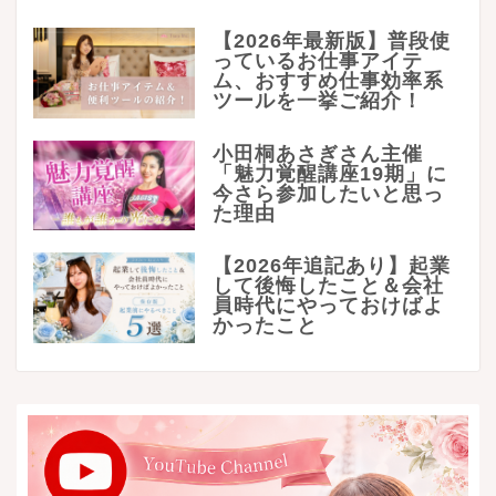
【2026年最新版】普段使
っているお仕事アイテ
ム、おすすめ仕事効率系
ツールを一挙ご紹介！
小田桐あさぎさん主催
「魅力覚醒講座19期」に
今さら参加したいと思っ
た理由
【2026年追記あり】起業
して後悔したこと＆会社
員時代にやっておけばよ
かったこと