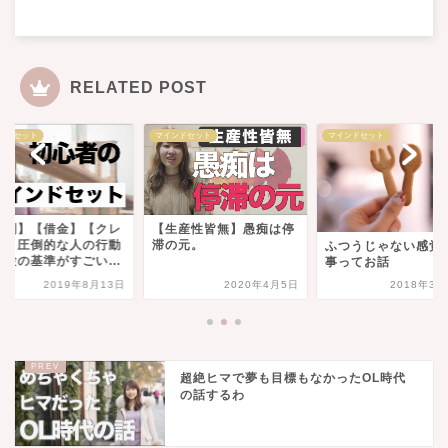
RELATED POST
マインドセット
マインドセット
マイン
】【クレ
【生産性皆無】愚痴は停
【裁
人の行動
滞の元。
ーム
ふつうじゃない感覚は大
すごい…
と経
事ってお話
年8月13日
2020年4月5日
2018年3月28日
超絶ヒマで夢も目標もなかったOL時代
の話するわ