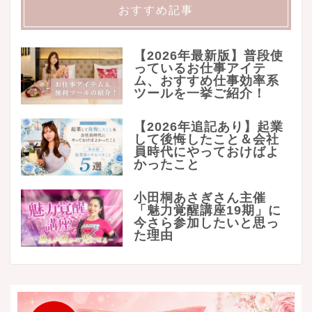
おすすめ記事
【2026年最新版】普段使
っているお仕事アイテ
ム、おすすめ仕事効率系
ツールを一挙ご紹介！
【2026年追記あり】起業
して後悔したこと＆会社
員時代にやっておけばよ
かったこと
小田桐あさぎさん主催
「魅力覚醒講座19期」に
今さら参加したいと思っ
た理由