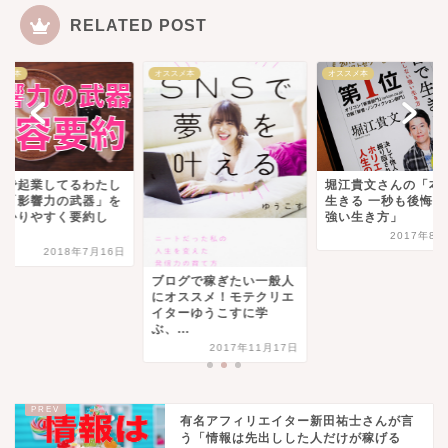
RELATED POST
スメ本
オススメ本
オススメ本
堀江貴文さんの「本音で
夫婦で起業してるわ
生きる 一秒も後悔しない
が、「影響力の武器
強い生き方」
超わかりやすく要約
て...
2017年8月30日
2018年7月
ログで稼ぎたい一般人
オススメ！モテクリエ
ターゆうこすに学
...
2017年11月17日
有名アフィリエイター新田祐士さんが言
う「情報は先出しした人だけが稼げる