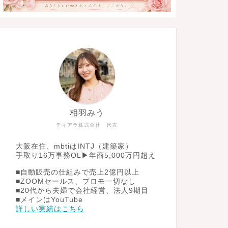
相羽みう
ティアラ株式会社 代表
大阪在住、mbtiはINTJ（建築家）
手取り16万事務OL▶︎年商5,000万円超え
■自動販売の仕組みで売上2億円以上
■ZOOMセールス、プロモ一切なし
■20代から夫婦で会社経営、法人9期目
■メインはYouTube
詳しい実績はこちら