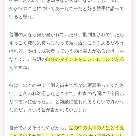
今堀江さんのことを知らない人はいないですし、常に誰
かが彼のことについてあーだこーだと好き勝手に語って
いると思う。
普通の人なら何か書かれていたり、批判をされていたら
すっごく嫌な気持ちになって落ち込むこともあるだろう
けれど、やはり成功者っていうのは実力があるだけじゃ
なくてここら辺の
自分のマインドをコントロールできる
んですね。
彼はこの本の中で「例え街中で誰かに写真撮ってくださ
い、と言われ対応したところで、外食の合間に『今日ホ
リエモンに会ったよ』と雑談に使われるくらいで終わり
なのだ」という旨が書かれていました。
自分でさえそうなのだから、
世の中の大半の人はどう見
られているか気にしすぎていて、そのせいで自分の人生