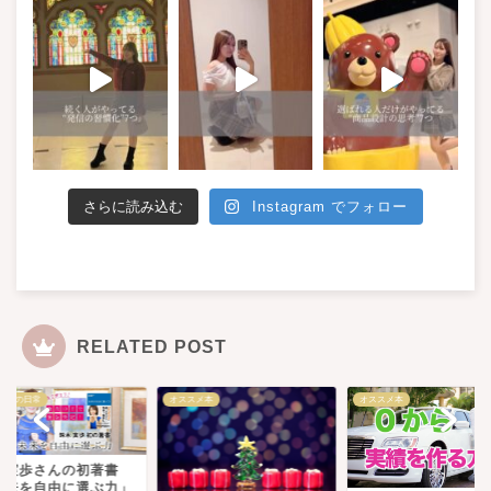
さらに読み込む
Instagram でフォロー
RELATED POST
みうの日常
オススメ本
オススメ本
木実歩さんの初著書
未来を自由に選ぶ力」