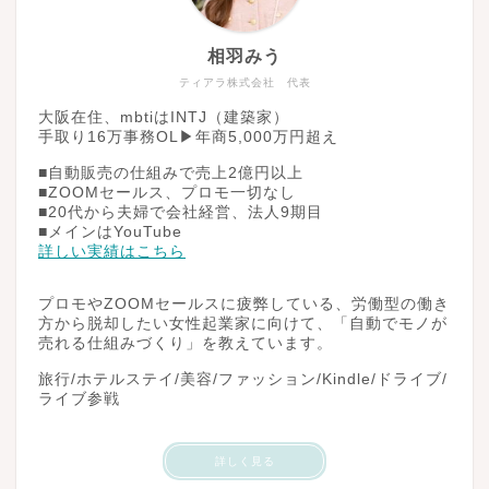
相羽みう
ティアラ株式会社 代表
大阪在住、mbtiはINTJ（建築家）
手取り16万事務OL▶︎年商5,000万円超え
■自動販売の仕組みで売上2億円以上
■ZOOMセールス、プロモ一切なし
■20代から夫婦で会社経営、法人9期目
■メインはYouTube
詳しい実績はこちら
プロモやZOOMセールスに疲弊している、労働型の働き
方から脱却したい女性起業家に向けて、「自動でモノが
売れる仕組みづくり」を教えています。
旅行/ホテルステイ/美容/ファッション/Kindle/ドライブ/
ライブ参戦
詳しく見る