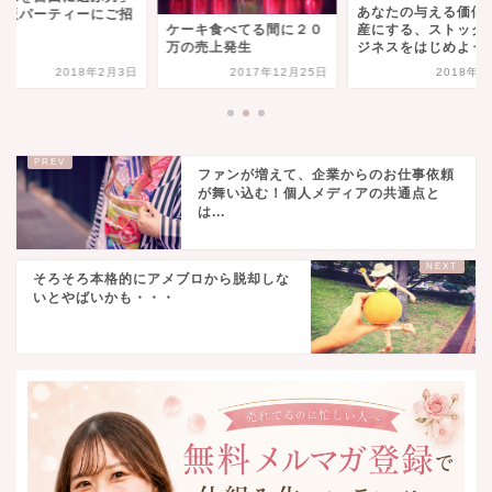
あなたの与える価値
出版パーティーにご招
産にする、ストック
ケーキ食べてる間に２０
.
ジネスをはじめよう
万の売上発生
2018年2月3日
2017年12月25日
2018年4
ファンが増えて、企業からのお仕事依頼
が舞い込む！個人メディアの共通点と
は...
そろそろ本格的にアメブロから脱却しな
いとやばいかも・・・