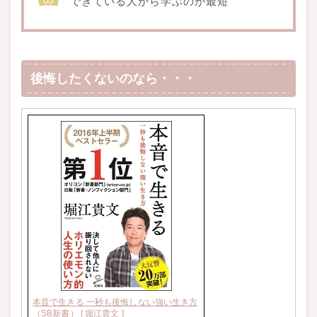
できている人から学ぶのが最短
後悔したくないのなら・・・
本音で生きる 一秒も後悔しない強い生き方
（SB新書） [ 堀江貴文 ]