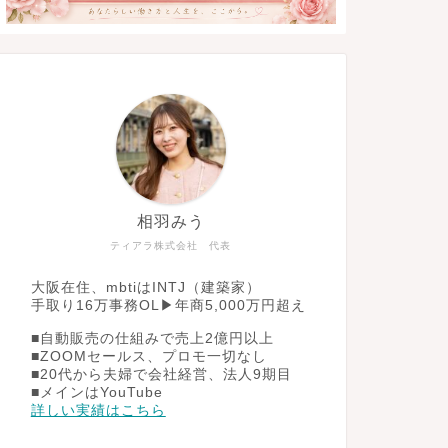
相羽みう
ティアラ株式会社 代表
大阪在住、mbtiはINTJ（建築家）
手取り16万事務OL▶︎年商5,000万円超え
■自動販売の仕組みで売上2億円以上
■ZOOMセールス、プロモ一切なし
■20代から夫婦で会社経営、法人9期目
■メインはYouTube
詳しい実績はこちら