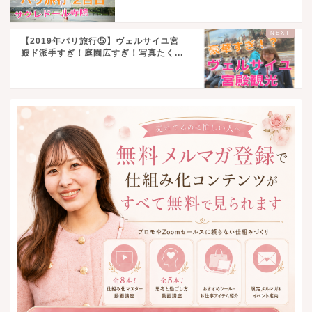
【2019年パリ旅行⑤】ヴェルサイユ宮
殿ド派手すぎ！庭園広すぎ！写真たく...