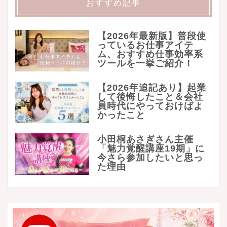
おすすめ記事
【2026年最新版】普段使
っているお仕事アイテ
ム、おすすめ仕事効率系
ツールを一挙ご紹介！
【2026年追記あり】起業
して後悔したこと＆会社
員時代にやっておけばよ
かったこと
小田桐あさぎさん主催
「魅力覚醒講座19期」に
今さら参加したいと思っ
た理由