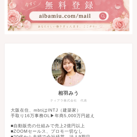
相羽みう
ティアラ株式会社 代表
大阪在住、mbtiはINTJ（建築家）
手取り16万事務OL▶︎年商5,000万円超え
■自動販売の仕組みで売上2億円以上
■ZOOMセールス、プロモ一切なし
■20代から夫婦で会社経営、法人9期目