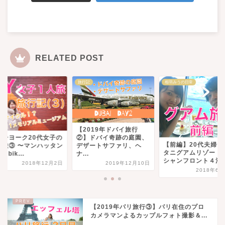
RELATED POST
記
相羽みうの日常
旅行記
2019年ドバイ旅行
ニューヨーク20代女
】ドバイ奇跡の庭園、
【前編】20代夫婦デュシ
１人旅③ 〜マンハッ
ザートサファリ、ヘ
タニグアムリゾートオー
をciti bik...
.
シャンフロント４泊５...
2018年12
2019年12月10日
2018年6月14日
【2019年パリ旅行③】パリ在住のプロ
カメラマンよるカップルフォト撮影＆...